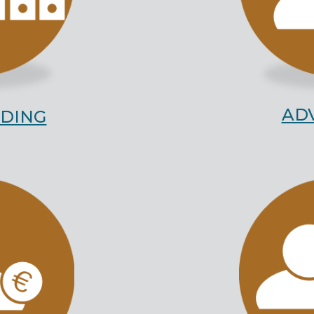
AD
DING