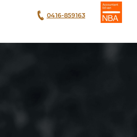
0416-859163
T