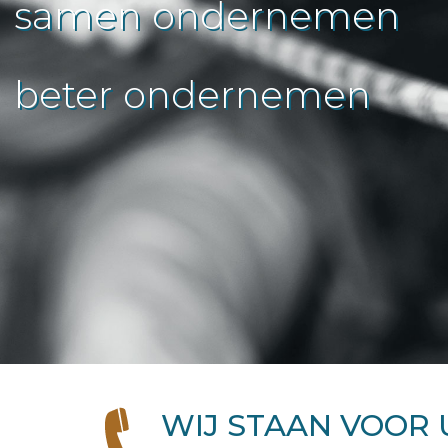
samen ondernemen
samen ondernemen
beter ondernemen
beter ondernemen
WIJ STAAN VOOR 