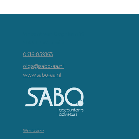
Vincent van Goghlaan 16
5143 JP Waalwijk
0416-859163
olga@sabo-aa.nl
www.sabo-aa.nl
Werkwijze