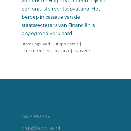
volgens de Hoge Raad geen blijk van
een onjuiste rechtsopvatting. Het
beroep in cassatie van de
staatssecretaris van Financiën is
ongegrond verklaard.
Bron: Hoge Raad | jurisprudentie |
ECLINLHR2021708, 20/00171 | 06-05-2021
Vincent van Goghlaan 16
5143 JP Waalwijk
0416-859163
olga@sabo-aa.nl