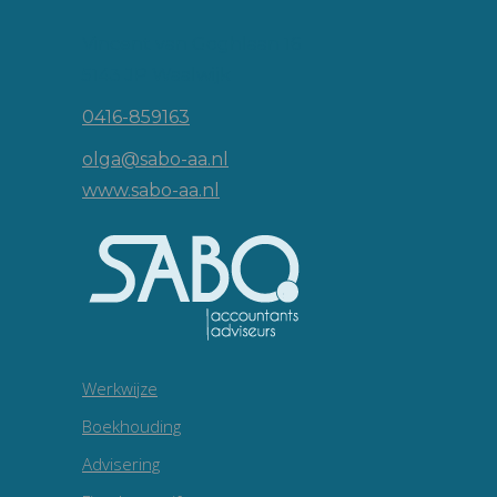
Vincent van Goghlaan 16
5143 JP Waalwijk
0416-859163
olga@sabo-aa.nl
www.sabo-aa.nl
Werkwijze
Boekhouding
Advisering