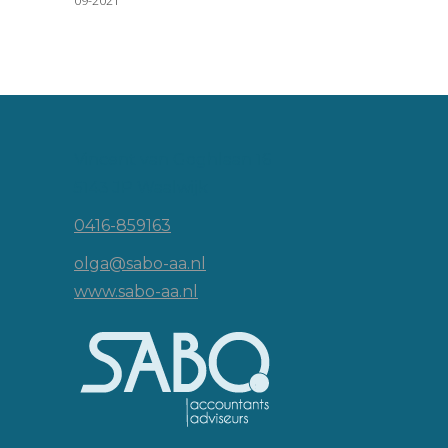
09-2021
Vincent van Goghlaan 16
5143 JP Waalwijk
0416-859163
olga@sabo-aa.nl
www.sabo-aa.nl