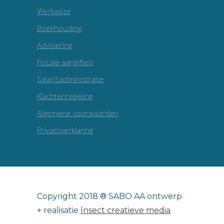
Werkwijze
Boekhouding
Advisering
Fiscale aangiften
Salarisadministratie
Klachtenregeling
Algemene voorwaarden
Privacyverklaring
Copyright 2018 ® SABO AA ontwerp
+ realisatie
Insect creatieve media