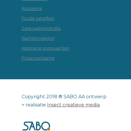
Advisering
Fiscale aangiften
Salarisadministratie
Klachtenregeling
Algemene voorwaarden
Privacyverklaring
Copyright 2018 ® SABO AA ontwerp
+ realisatie
Insect creatieve media