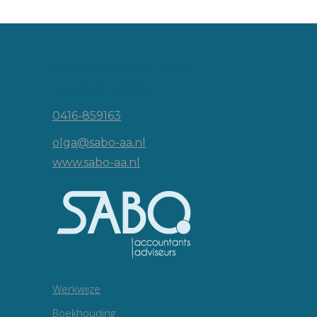
Vincent van Goghlaan 16
5143 JP Waalwijk
0416-859163
olga@sabo-aa.nl
www.sabo-aa.nl
Werkwijze
Boekhouding