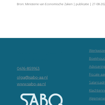
Bron: Ministerie van Economische Zaken | publicatie | 27-08-20
Werkwijze
Vincent van Goghlaan 16
Boekhoud
5143 JP Waalwijk
Adviserin
0416-859163
Fiscale aa
olga@sabo-aa.nl
Salarisadm
www.sabo-aa.nl
Klachtenr
Algemene