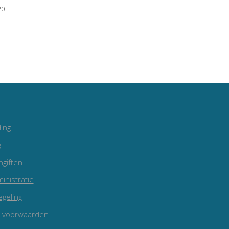
20
ing
g
ngiften
inistratie
egeling
 voorwaarden