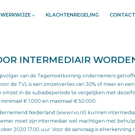
WERKWIJZE
KLACHTENREGELING
CONTAC
OOR INTERMEDIAIR WORDE
opvolger van de Tegemoetkoming ondernemers getroffe
oor de TVL is een omzetverlies van 30% of meer en een 
 omzet in de subsidieperiode te vergelijken met dezelf
 minimaal € 1.000 en maximaal € 50.000.
Ondernemend Nederland (www.rvo.nl) kunnen intermediai
emer moet zijn intermediair wel machtigen met behulp
oktober 2020 17.00 uur. Voor de aanvraag is eHerkenning n