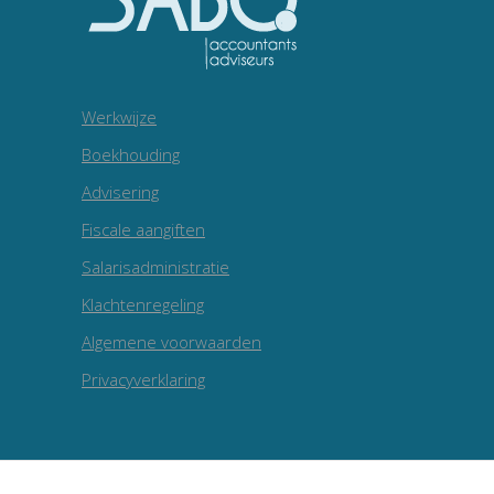
Werkwijze
Boekhouding
Advisering
Fiscale aangiften
Salarisadministratie
Klachtenregeling
Algemene voorwaarden
Privacyverklaring