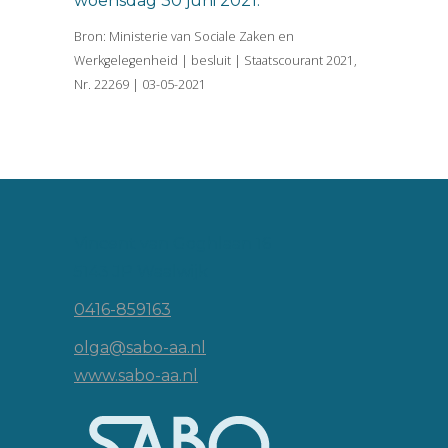
woensdag 30 juni 2021.
Bron: Ministerie van Sociale Zaken en
Werkgelegenheid | besluit | Staatscourant 2021,
Nr. 22269 | 03-05-2021
Vincent van Goghlaan 16
5143 JP Waalwijk
0416-859163
olga@sabo-aa.nl
www.sabo-aa.nl