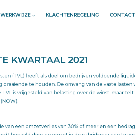
WERKWIJZE
KLACHTENREGELING
CONTAC
E KWARTAAL 2021
ten (TVL) heeft als doel om bedrijven voldoende liqui
 draaiende te houden. De omvang van de vaste lasten 
 TVL is vrijgesteld van belasting over de winst, maar t
 (NOW).
e van een omzetverlies van 30% of meer en een bedrag a
rdt bepaald door de omzet in de subsidieperiode te verg