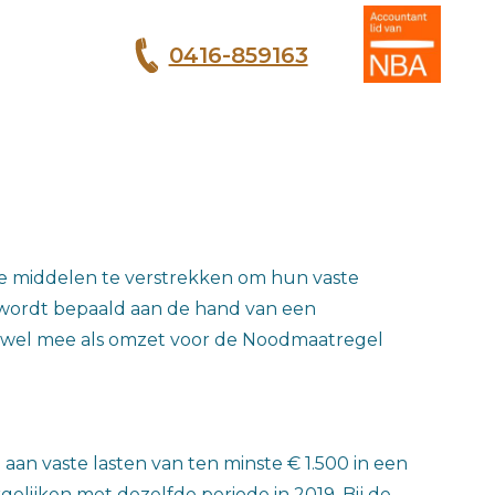
0416-859163
T
de middelen te verstrekken om hun vaste
wordt bepaald aan de hand van een
elt wel mee als omzet voor de Noodmaatregel
an vaste lasten van ten minste € 1.500 in een
elijken met dezelfde periode in 2019. Bij de