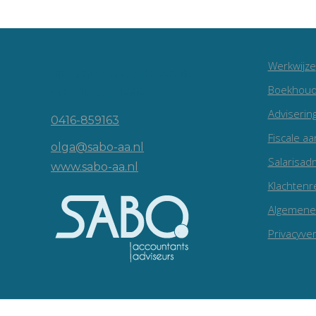
Werkwijze
Vincent van Goghlaan 16
Boekhoud
5143 JP Waalwijk
Adviserin
0416-859163
Fiscale aa
olga@sabo-aa.nl
Salarisadm
www.sabo-aa.nl
Klachtenr
Algemene
Privacyver