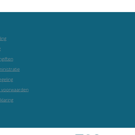
ing
g
ngiften
inistratie
egeling
 voorwaarden
klaring