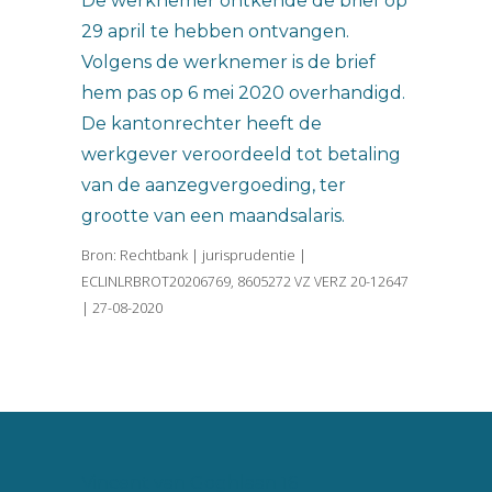
De werknemer ontkende de brief op
29 april te hebben ontvangen.
Volgens de werknemer is de brief
hem pas op 6 mei 2020 overhandigd.
De kantonrechter heeft de
werkgever veroordeeld tot betaling
van de aanzegvergoeding, ter
grootte van een maandsalaris.
Bron: Rechtbank | jurisprudentie |
ECLINLRBROT20206769, 8605272 VZ VERZ 20-12647
| 27-08-2020
Vincent van Goghlaan 16