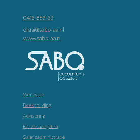
5143 JP Waalwijk
0416-859163
olga@sabo-aa.nl
www.sabo-aa.nl
Werkwijze
Boekhouding
Advisering
Fiscale aangiften
Salarisadministratie