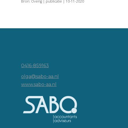
Bron: Overig | publicatie | 10-11-2020
Vincent van Goghlaan 16
5143 JP Waalwijk
0416-859163
olga@sabo-aa.nl
www.sabo-aa.nl