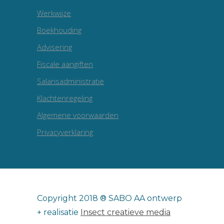
Werkwijze
Boekhouding
Advisering
Fiscale aangiften
Salarisadministratie
Klachtenregeling
Algemene voorwaarden
Privacyverklaring
Copyright 2018 ® SABO AA ontwerp
+ realisatie
Insect creatieve media