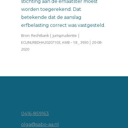
stichting aan de erflaatster moest
worden toegerekend. Dat
betekende dat de aanslag
erfbelasting correct was vastgesteld.
Bron: Rechtbank | jurisprudentie |
ECLINLRBDHA20207103, AWB – 18 _ 3930 | 20-08-
2020
Vincent van Goghlaan 16
5143 JP Waalwijk
0416-859163
olga@sabo-aa.nl