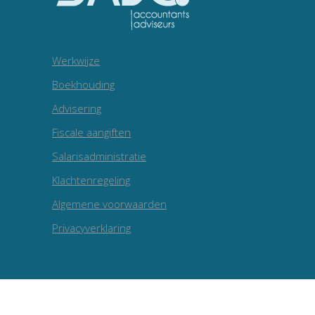
Werkwijze
Boekhouding
Advisering
Fiscale aangiften
Salarisadministratie
Klachtenregeling
Algemene voorwaarden
Privacyverklaring