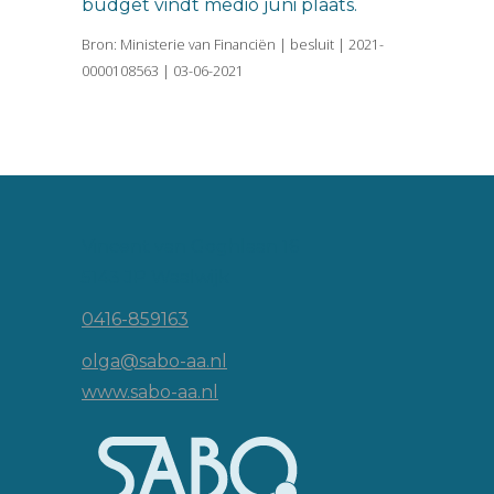
budget vindt medio juni plaats.
Bron: Ministerie van Financiën | besluit | 2021-
0000108563 | 03-06-2021
Vincent van Goghlaan 16
5143 JP Waalwijk
0416-859163
olga@sabo-aa.nl
www.sabo-aa.nl