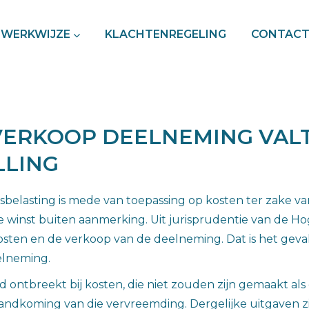
WERKWIJZE
KLACHTENREGELING
CONTAC
VERKOOP DEELNEMING VAL
LLING
psbelasting is mede van toepassing op kosten ter zake 
de winst buiten aanmerking. Uit jurisprudentie van de Ho
sten en de verkoop van de deelneming. Dat is het geval
elneming.
nd ontbreekt bij kosten, die niet zouden zijn gemaakt a
ndkoming van die vervreemding. Dergelijke uitgaven zij