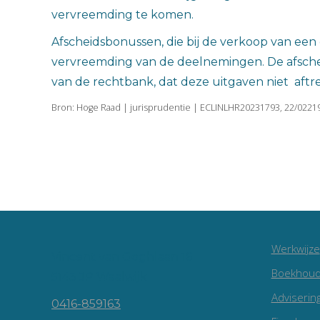
vervreemding te komen.
Afscheidsbonussen, die bij de verkoop van een
vervreemding van de deelnemingen. De afsche
van de rechtbank, dat deze uitgaven niet aftre
Bron: Hoge Raad | jurisprudentie | ECLINLHR20231793, 22/02219
Werkwijze
Vincent van Goghlaan 16
Boekhoud
5143 JP Waalwijk
Adviserin
0416-859163