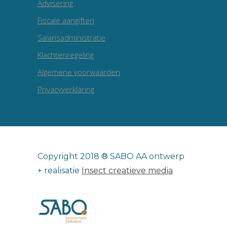
Advisering
Fiscale aangiften
Salarisadministratie
Klachtenregeling
Algemene voorwaarden
Privacyverklaring
Copyright 2018 ® SABO AA ontwerp
+ realisatie
Insect creatieve media