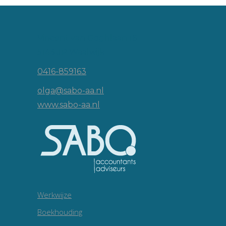
Vincent van Goghlaan 16
5143 JP Waalwijk
0416-859163
olga@sabo-aa.nl
www.sabo-aa.nl
Werkwijze
Boekhouding