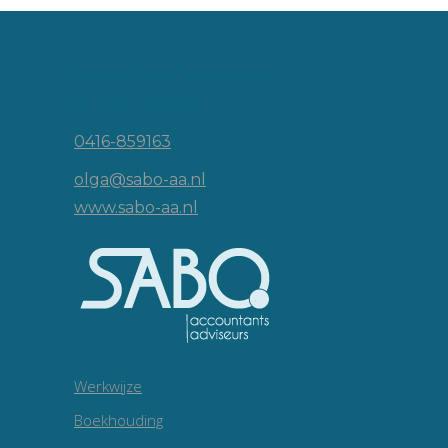
Vincent van Goghlaan 16
5143 JP Waalwijk
0416-859163
olga@sabo-aa.nl
www.sabo-aa.nl
Werkwijze
Boekhouding