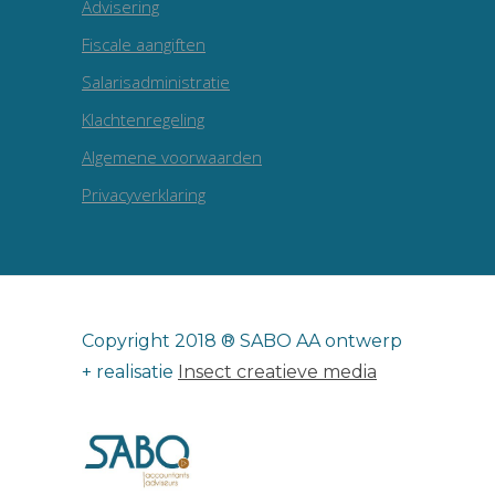
Advisering
Fiscale aangiften
Salarisadministratie
Klachtenregeling
Algemene voorwaarden
Privacyverklaring
Copyright 2018 ® SABO AA ontwerp
+ realisatie
Insect creatieve media