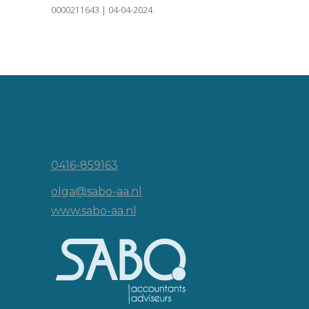
0000211643 | 04-04-2024
Vincent van Goghlaan 16
5143 JP Waalwijk
0416-859163
olga@sabo-aa.nl
www.sabo-aa.nl