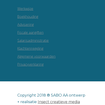
Werkwijze
Boekhouding
Advisering
Fiscale aangiften
Salarisadministratie
Klachtenregeling
Algemene voorwaarden
Privacyverklaring
Copyright 2018 ® SABO AA ontwerp
+ realisatie
Insect creatieve media