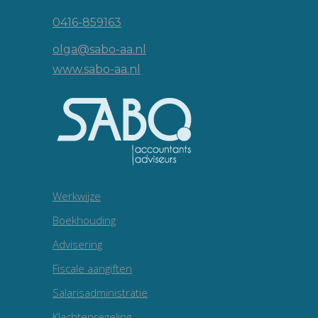
0416-859163
olga@sabo-aa.nl
www.sabo-aa.nl
Werkwijze
Boekhouding
Advisering
Fiscale aangiften
Salarisadministratie
Klachtenregeling