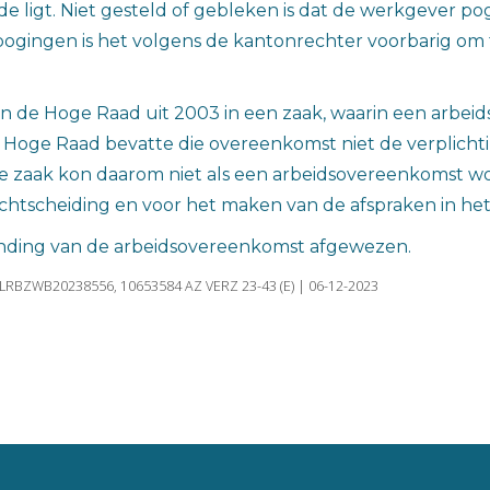
de rede ligt. Niet gesteld of gebleken is dat de werkgev
pogingen is het volgens de kantonrechter voorbarig om
n de Hoge Raad uit 2003 in een zaak, waarin een arbeid
e Hoge Raad bevatte die overeenkomst niet de verplichti
e zaak kon daarom niet als een arbeidsovereenkomst w
echtscheiding en voor het maken van de afspraken in he
nding van de arbeidsovereenkomst afgewezen.
NLRBZWB20238556, 10653584 AZ VERZ 23-43 (E) | 06-12-2023