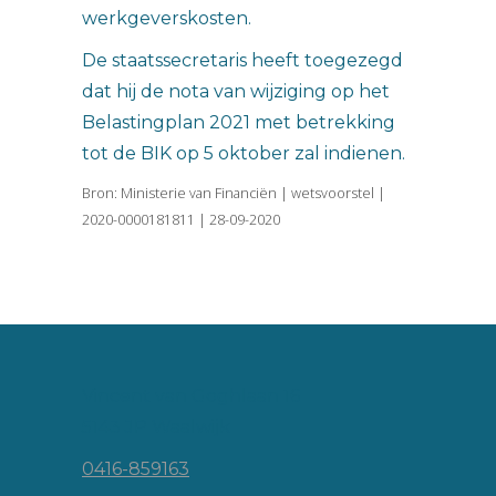
werkgeverskosten.
De staatssecretaris heeft toegezegd
dat hij de nota van wijziging op het
Belastingplan 2021 met betrekking
tot de BIK op 5 oktober zal indienen.
Bron: Ministerie van Financiën | wetsvoorstel |
2020-0000181811 | 28-09-2020
Vincent van Goghlaan 16
5143 JP Waalwijk
0416-859163