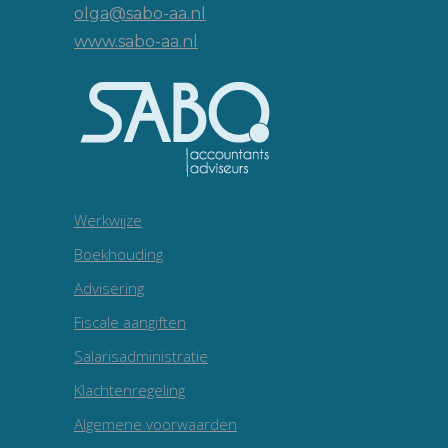
olga@sabo-aa.nl
www.sabo-aa.nl
Werkwijze
Boekhouding
Advisering
Fiscale aangiften
Salarisadministratie
Klachtenregeling
Algemene voorwaarden