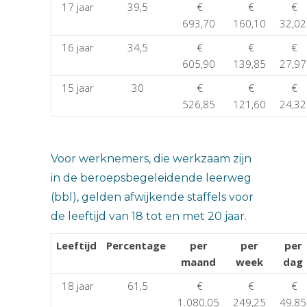
17 jaar
39,5
€
€
€
693,70
160,10
32,02
16 jaar
34,5
€
€
€
605,90
139,85
27,97
15 jaar
30
€
€
€
526,85
121,60
24,32
Voor werknemers, die werkzaam zijn
in de beroepsbegeleidende leerweg
(bbl), gelden afwijkende staffels voor
de leeftijd van 18 tot en met 20 jaar.
Leeftijd
Percentage
per
per
per
maand
week
dag
18 jaar
61,5
€
€
€
1.080,05
249,25
49,85