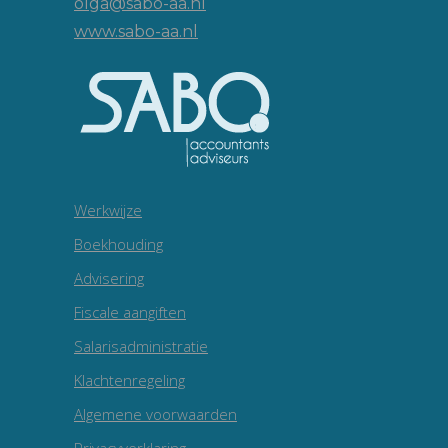
olga@sabo-aa.nl
www.sabo-aa.nl
Werkwijze
Boekhouding
Advisering
Fiscale aangiften
Salarisadministratie
Klachtenregeling
Algemene voorwaarden