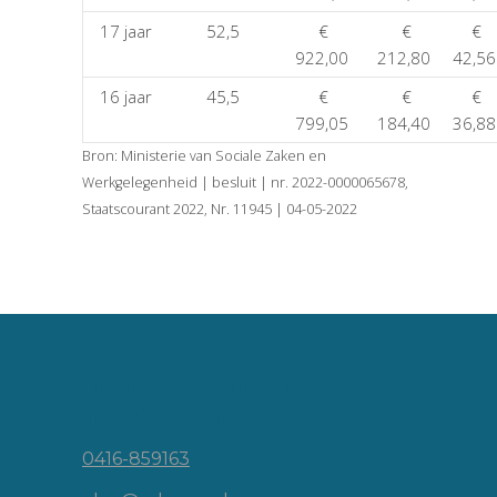
17 jaar
52,5
€
€
€
922,00
212,80
42,56
16 jaar
45,5
€
€
€
799,05
184,40
36,88
Bron: Ministerie van Sociale Zaken en
Werkgelegenheid | besluit | nr. 2022-0000065678,
Staatscourant 2022, Nr. 11945 | 04-05-2022
Vincent van Goghlaan 16
5143 JP Waalwijk
0416-859163