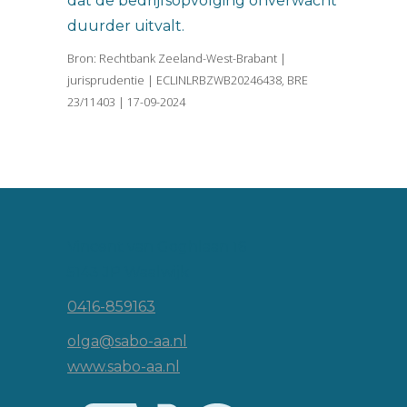
dat de bedrijfsopvolging onverwacht
duurder uitvalt.
Bron: Rechtbank Zeeland-West-Brabant |
jurisprudentie | ECLINLRBZWB20246438, BRE
23/11403 | 17-09-2024
Vincent van Goghlaan 16
5143 JP Waalwijk
0416-859163
olga@sabo-aa.nl
www.sabo-aa.nl