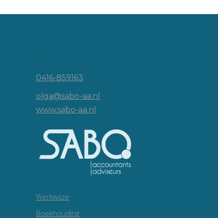
Vincent van Goghlaan 16
5143 JP Waalwijk
0416-859163
olga@sabo-aa.nl
www.sabo-aa.nl
Werkwijze
Boekhouding