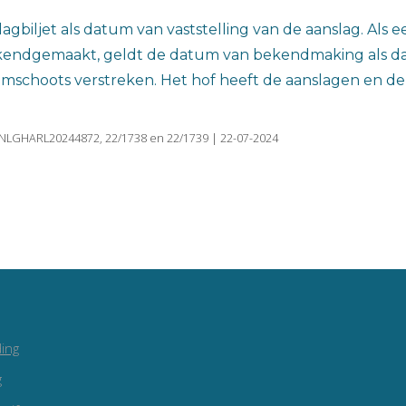
agbiljet als datum van vaststelling van de aanslag. Als
 bekendgemaakt, geldt de datum van bekendmaking als d
 ruimschoots verstreken. Het hof heeft de aanslagen en 
INLGHARL20244872, 22/1738 en 22/1739 | 22-07-2024
ing
g