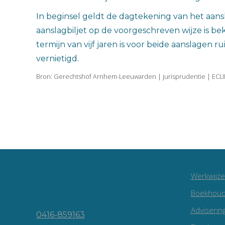
In beginsel geldt de dagtekening van het aansl
aanslagbiljet op de voorgeschreven wijze is
termijn van vijf jaren is voor beide aanslagen
vernietigd.
Bron: Gerechtshof Arnhem-Leeuwarden | jurisprudentie | ECL
Werkwijze
Vincent van Goghlaan 16
Boekhoud
5143 JP Waalwijk
Adviserin
0416-859163