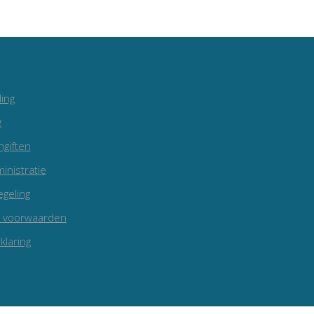
ing
g
ngiften
inistratie
egeling
 voorwaarden
klaring