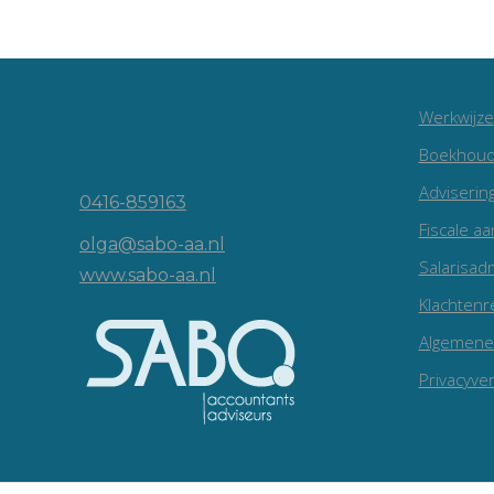
Werkwijze
Vincent van Goghlaan 16
Boekhoud
5143 JP Waalwijk
Adviserin
0416-859163
Fiscale aa
olga@sabo-aa.nl
Salarisadm
www.sabo-aa.nl
Klachtenr
Algemene
Privacyver