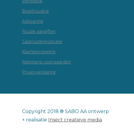
Werkwijze
Boekhouding
Advisering
Fiscale aangiften
Salarisadministratie
Klachtenregeling
Algemene voorwaarden
Privacyverklaring
Copyright 2018 ® SABO AA ontwerp
+ realisatie
Insect creatieve media