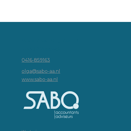
Vincent van Goghlaan 16
5143 JP Waalwijk
0416-859163
olga@sabo-aa.nl
www.sabo-aa.nl