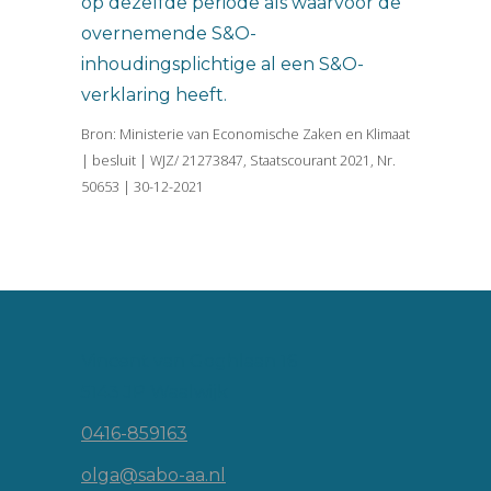
op dezelfde periode als waarvoor de
overnemende S&O-
inhoudingsplichtige al een S&O-
verklaring heeft.
Bron: Ministerie van Economische Zaken en Klimaat
| besluit | WJZ/ 21273847, Staatscourant 2021, Nr.
50653 | 30-12-2021
Vincent van Goghlaan 16
5143 JP Waalwijk
0416-859163
olga@sabo-aa.nl