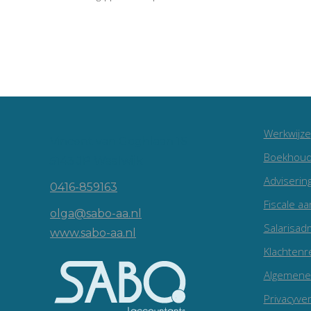
Werkwijze
Vincent van Goghlaan 16
Boekhoud
5143 JP Waalwijk
Adviserin
0416-859163
Fiscale aa
olga@sabo-aa.nl
Salarisadm
www.sabo-aa.nl
Klachtenr
Algemene
Privacyver