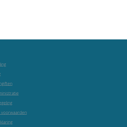
ing
g
ngiften
inistratie
egeling
 voorwaarden
klaring