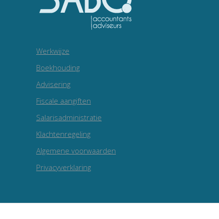
Werkwijze
Boekhouding
Advisering
Fiscale aangiften
Salarisadministratie
Klachtenregeling
Algemene voorwaarden
Privacyverklaring