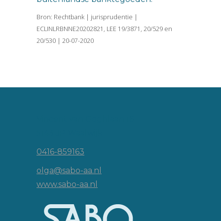
Bron: Rechtbank | jurisprudentie |
ECLINLRBNNE20202821, LEE 19/3871, 20/529 en
20/530 | 20-07-2020
Vincent van Goghlaan 16
5143 JP Waalwijk
0416-859163
olga@sabo-aa.nl
www.sabo-aa.nl