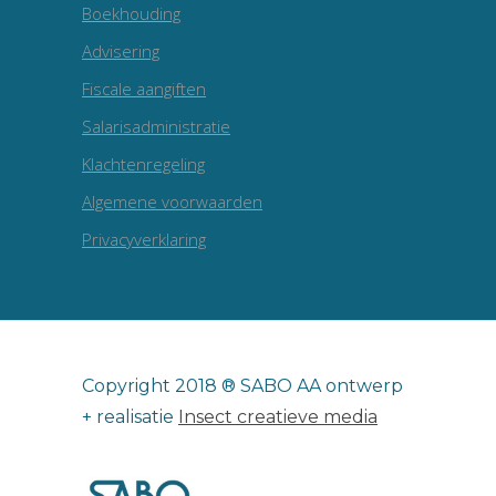
Boekhouding
Advisering
Fiscale aangiften
Salarisadministratie
Klachtenregeling
Algemene voorwaarden
Privacyverklaring
Copyright 2018 ® SABO AA ontwerp
+ realisatie
Insect creatieve media