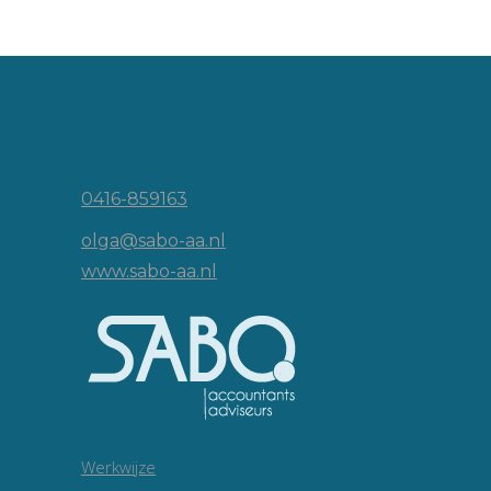
Vincent van Goghlaan 16
5143 JP Waalwijk
0416-859163
olga@sabo-aa.nl
www.sabo-aa.nl
Werkwijze