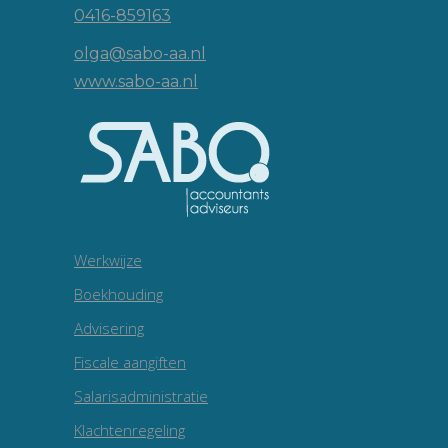
0416-859163
olga@sabo-aa.nl
www.sabo-aa.nl
Werkwijze
Boekhouding
Advisering
Fiscale aangiften
Salarisadministratie
Klachtenregeling