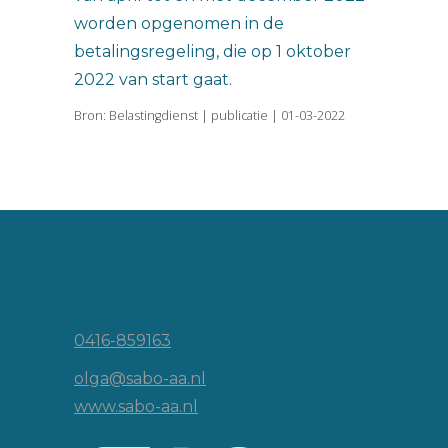
worden opgenomen in de
betalingsregeling, die op 1 oktober
2022 van start gaat.
Bron: Belastingdienst | publicatie | 01-03-2022
Vincent van Goghlaan 16
5143 JP Waalwijk
0416-859163
olga@sabo-aa.nl
www.sabo-aa.nl