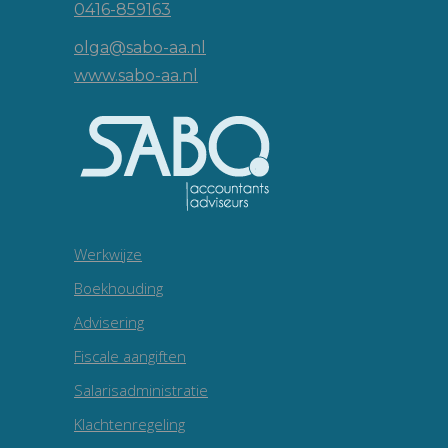
0416-859163
olga@sabo-aa.nl
www.sabo-aa.nl
Werkwijze
Boekhouding
Advisering
Fiscale aangiften
Salarisadministratie
Klachtenregeling