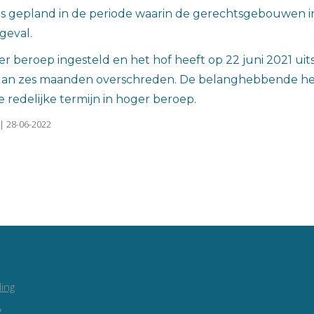
as gepland in de periode waarin de gerechtsgebouwen in
geval.
 beroep ingesteld en het hof heeft op 22 juni 2021 uits
dan zes maanden overschreden. De belanghebbende hee
 redelijke termijn in hoger beroep.
| 28-06-2022
ing
g