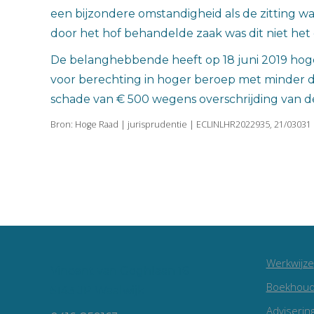
een bijzondere omstandigheid als de zitting w
door het hof behandelde zaak was dit niet het 
De belanghebbende heeft op 18 juni 2019 hoger
voor berechting in hoger beroep met minder 
schade van € 500 wegens overschrijding van de
Bron: Hoge Raad | jurisprudentie | ECLINLHR2022935, 21/03031 
Werkwijze
Vincent van Goghlaan 16
Boekhoud
5143 JP Waalwijk
Adviserin