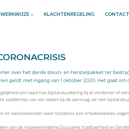
WERKWIJZE
KLACHTENREGELING
CONTAC
CORONACRISIS
er over het derde steun- en herstelpakket ter bestrijdi
len geldt met ingang van 1 oktober 2020. Het gaat om 
gelijkheid om naast hun bijstandsuitkering bij te verdienen of een
chte zoektermijn van vier weken bij de aanvraag van een bijstand
 en werkzoekenden weer kosteloos een ontwikkeladvies volgen bij
 maken van de maatwerkregeling Duurzame Inzetbaarheid en Eerde