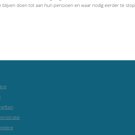
blijven doen tot aan hun pensioen en waar nodig eerder te sto
ing
g
ngiften
inistratie
egeling