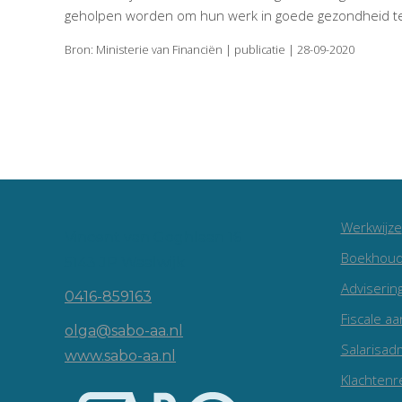
geholpen worden om hun werk in goede gezondheid te 
Bron: Ministerie van Financiën | publicatie | 28-09-2020
Werkwijze
Vincent van Goghlaan 16
Boekhoud
5143 JP Waalwijk
Adviserin
0416-859163
Fiscale aa
olga@sabo-aa.nl
Salarisadm
www.sabo-aa.nl
Klachtenr