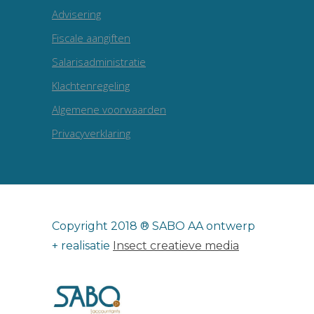
Advisering
Fiscale aangiften
Salarisadministratie
Klachtenregeling
Algemene voorwaarden
Privacyverklaring
Copyright 2018 ® SABO AA ontwerp
+ realisatie
Insect creatieve media