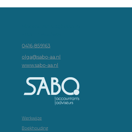
Vincent van Goghlaan 16
5143 JP Waalwijk
0416-859163
olga@sabo-aa.nl
www.sabo-aa.nl
Werkwijze
Boekhouding