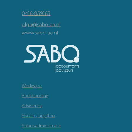
5143 JP Waalwijk
0416-859163
olga@sabo-aa.nl
www.sabo-aa.nl
Werkwijze
Boekhouding
Advisering
Fiscale aangiften
Salarisadministratie