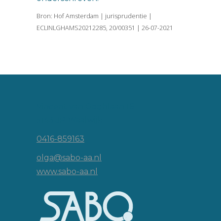
Bron: Hof Amsterdam | jurisprudentie |
ECLINLGHAMS20212285, 20/00351 | 26-07-2021
Vincent van Goghlaan 16
5143 JP Waalwijk
0416-859163
olga@sabo-aa.nl
www.sabo-aa.nl