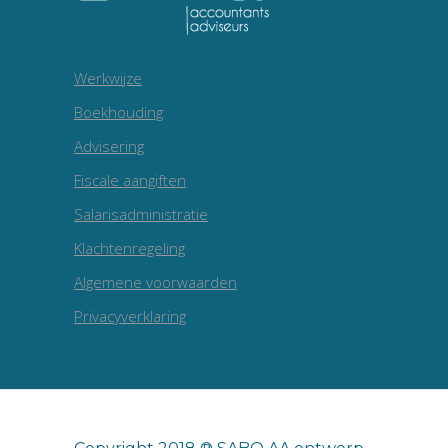
Werkwijze
Boekhouding
Advisering
Fiscale aangiften
Salarisadministratie
Klachtenregeling
Algemene voorwaarden
Privacyverklaring