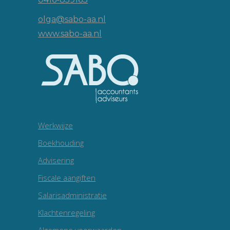
olga@sabo-aa.nl
www.sabo-aa.nl
Werkwijze
Boekhouding
Advisering
Fiscale aangiften
Salarisadministratie
Klachtenregeling