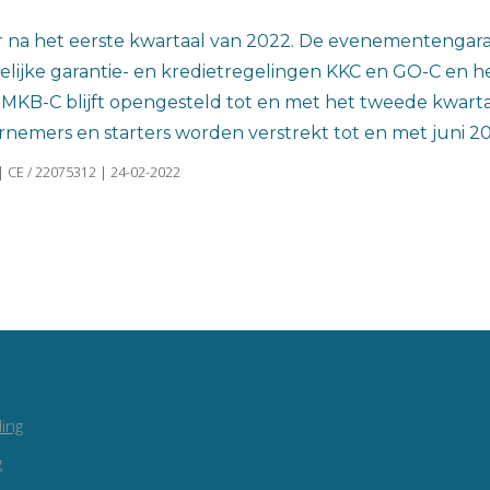
oor na het eerste kwartaal van 2022. De evenementeng
elijke garantie- en kredietregelingen KKC en GO-C en h
MKB-C blijft opengesteld tot en met het tweede kwarta
emers en starters worden verstrekt tot en met juni 20
| CE / 22075312 | 24-02-2022
ing
g