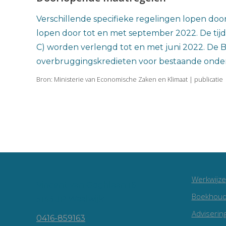
Verschillende specifieke regelingen lopen d
lopen door tot en met september 2022. De tijd
C) worden verlengd tot en met juni 2022. De B
overbruggingskredieten voor bestaande ondern
Bron: Ministerie van Economische Zaken en Klimaat | publicatie 
Werkwijze
Vincent van Goghlaan 16
Boekhoud
5143 JP Waalwijk
Adviserin
0416-859163