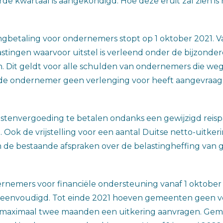
de kwartaal is aangekondigd. Hoe deze eruit zal zien is
tingbetaling voor ondernemers stopt op 1 oktober 2021
astingen waarvoor uitstel is verleend onder de bijzonde
en. Dit geldt voor alle schulden van ondernemers die weg
de ondernemer geen verlenging voor heeft aangevraag
stenvergoeding te betalen ondanks een gewijzigd reispat
ok de vrijstelling voor een aantal Duitse netto-uitkeri
de bestaande afspraken over de belastingheffing van gr
nemers voor financiële ondersteuning vanaf 1 oktober 
jk vereenvoudigd. Tot einde 2021 hoeven gemeenten geen
aximaal twee maanden een uitkering aanvragen. Gemee