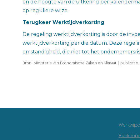
en de hoogte van de uitkering per kalendermaan
op reguliere wijze.
Terugkeer Werktijdverkorting
De regeling werktijdverkorting is door de in
werktijdverkorting per die datum. Deze rege
omstandigheid, die niet tot het ondernemersris
Bron: Ministerie van Economische Zaken en Klimaat | publicatie
Werkwijze
Vincent van Goghlaan 16
Boekhoud
5143 JP Waalwijk