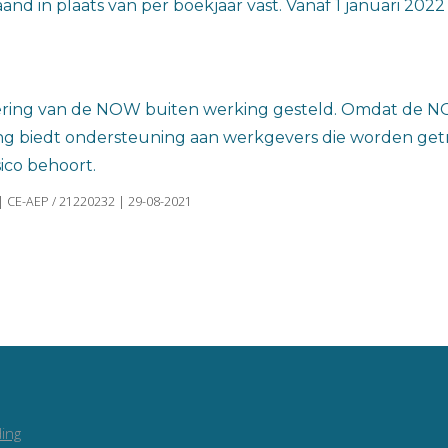
d in plaats van per boekjaar vast. Vanaf 1 januari 2022 
voering van de NOW buiten werking gesteld. Omdat de NO
ling biedt ondersteuning aan werkgevers die worden g
ico behoort.
 | CE-AEP / 21220232 | 29-08-2021
ing