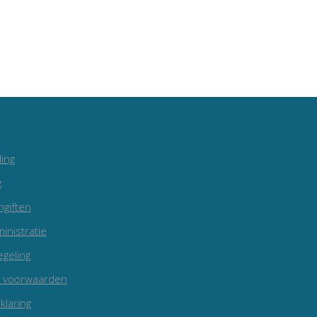
ing
g
ngiften
inistratie
egeling
 voorwaarden
klaring