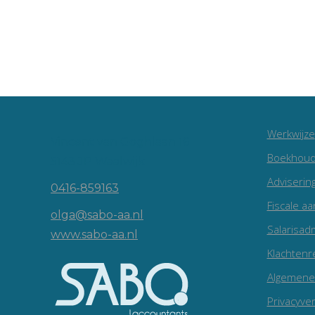
Werkwijze
Vincent van Goghlaan 16
Boekhoud
5143 JP Waalwijk
Adviserin
0416-859163
Fiscale aa
olga@sabo-aa.nl
Salarisadm
www.sabo-aa.nl
Klachtenr
Algemene
Privacyver