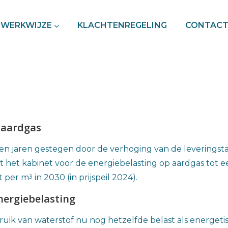
WERKWIJZE
KLACHTENREGELING
CONTAC
 aardgas
pen jaren gestegen door de verhoging van de leveringst
lt het kabinet voor de energiebelasting op aardgas tot 
3
t per m
in 2030 (in prijspeil 2024).
nergiebelasting
uik van waterstof nu nog hetzelfde belast als energetis