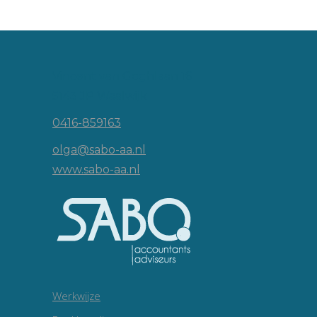
Vincent van Goghlaan 16
5143 JP Waalwijk
0416-859163
olga@sabo-aa.nl
www.sabo-aa.nl
Werkwijze