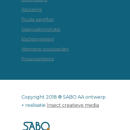
Advisering
Fiscale aangiften
Salarisadministratie
Klachtenregeling
Algemene voorwaarden
Privacyverklaring
Copyright 2018 ® SABO AA ontwerp
+ realisatie
Insect creatieve media