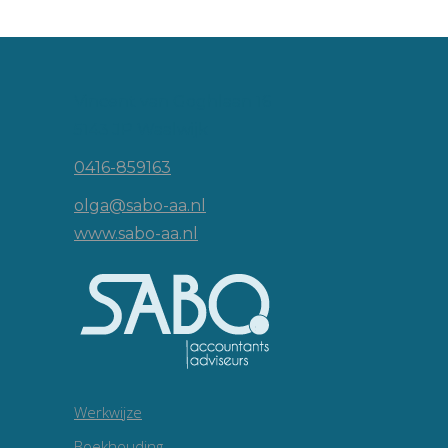
Vincent van Goghlaan 16
5143 JP Waalwijk
0416-859163
olga@sabo-aa.nl
www.sabo-aa.nl
Werkwijze
Boekhouding