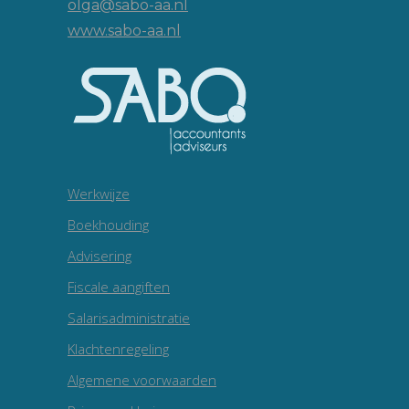
olga@sabo-aa.nl
www.sabo-aa.nl
Werkwijze
Boekhouding
Advisering
Fiscale aangiften
Salarisadministratie
Klachtenregeling
Algemene voorwaarden