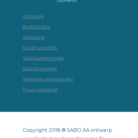
Werkwijze
Boekhouding
Advisering
Fiscale aangiften
Salarisadministratie
Klachtenregeling
Algemene voorwaarden
Privacyverklaring
Copyright 2018 ® SABO AA ontwerp