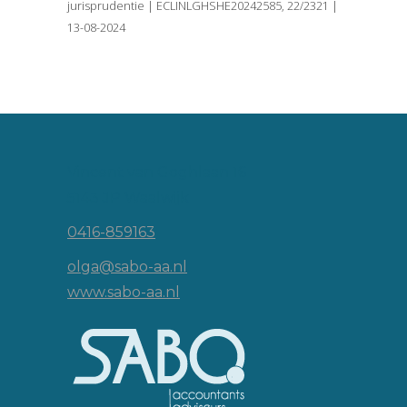
jurisprudentie | ECLINLGHSHE20242585, 22/2321 |
13-08-2024
Vincent van Goghlaan 16
5143 JP Waalwijk
0416-859163
olga@sabo-aa.nl
www.sabo-aa.nl