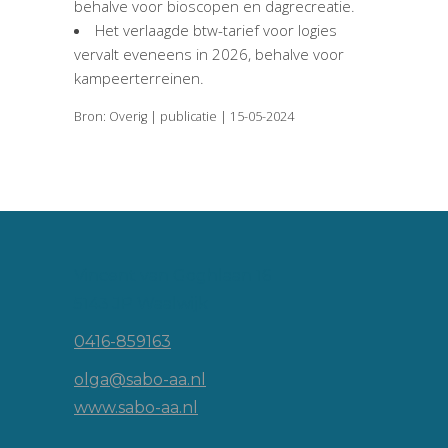
behalve voor bioscopen en dagrecreatie.
Het verlaagde btw-tarief voor logies
vervalt eveneens in 2026, behalve voor
kampeerterreinen.
Bron: Overig | publicatie | 15-05-2024
Vincent van Goghlaan 16
5143 JP Waalwijk
0416-859163
olga@sabo-aa.nl
www.sabo-aa.nl