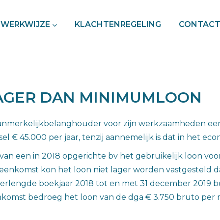
WERKWIJZE
KLACHTENREGELING
CONTAC
LAGER DAN MINIMUMLOON
anmerkelijkbelanghouder voor zijn werkzaamheden een g
el € 45.000 per jaar, tenzij aannemelijk is dat in het eco
van een in 2018 opgerichte bv het gebruikelijk loon v
reenkomst kon het loon niet lager worden vastgesteld d
erlengde boekjaar 2018 tot en met 31 december 2019 be
komst bedroeg het loon van de dga € 3.750 bruto per m