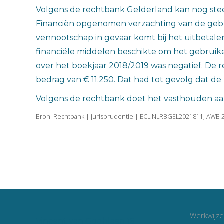
Volgens de rechtbank Gelderland kan nog stee
Financiën opgenomen verzachting van de gebruik
vennootschap in gevaar komt bij het uitbetale
financiële middelen beschikte om het gebruikeli
over het boekjaar 2018/2019 was negatief. De r
bedrag van € 11.250. Dat had tot gevolg dat de
Volgens de rechtbank doet het vasthouden aan 
Bron: Rechtbank | jurisprudentie | ECLINLRBGEL2021811, AWB 2
Werkwijze
Vincent van Goghlaan 16