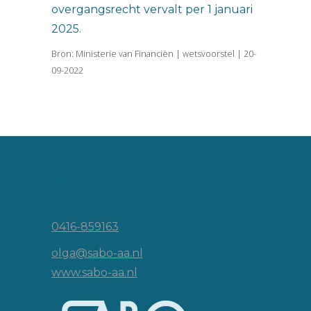
overgangsrecht vervalt per 1 januari
2025.
Bron: Ministerie van Financiën | wetsvoorstel | 20-
09-2022
Vincent van Goghlaan 16
5143 JP Waalwijk
0416-859163
olga@sabo-aa.nl
www.sabo-aa.nl