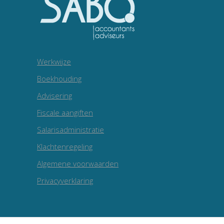
Werkwijze
Boekhouding
Advisering
Fiscale aangiften
Salarisadministratie
Klachtenregeling
Algemene voorwaarden
Privacyverklaring