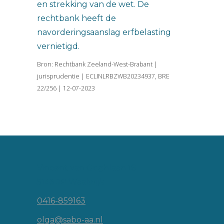
en strekking van de wet. De
rechtbank heeft de
navorderingsaanslag erfbelasting
vernietigd.
Bron: Rechtbank Zeeland-West-Brabant |
jurisprudentie | ECLINLRBZWB20234937, BRE
22/256 | 12-07-2023
Vincent van Goghlaan 16
5143 JP Waalwijk
0416-859163
olga@sabo-aa.nl